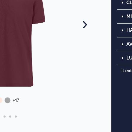
C
M
H
AV
L
Il e