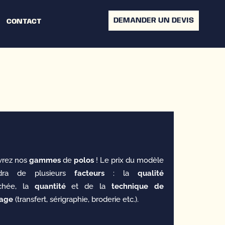
DEMANDER UN DEVIS
CONTACT
rez nos
gammes
de
polo
s
! Le prix du modèle
dra de plusieurs
facteurs
: la
qualité
rchée, la
quantité
et de la
technique
de
age
(transfert, sérigraphie, broderie etc.).